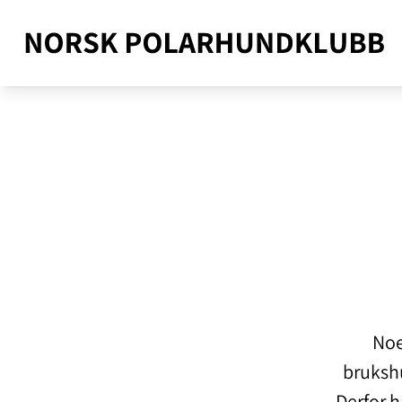
Noe
brukshu
Derfor h