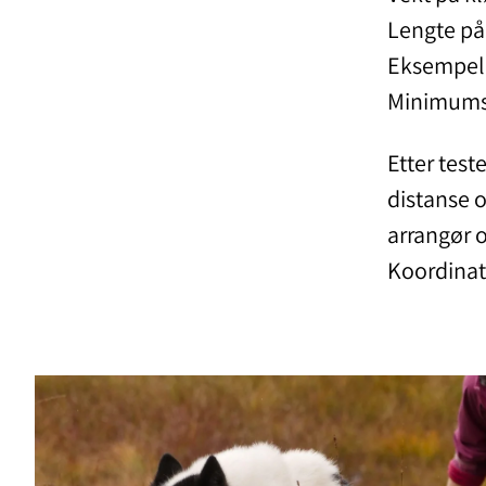
Lengte på
Eksempel:
Minimums
Etter test
distanse 
arrangør o
Koordinat