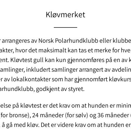
Kløvmerket
r arrangeres av Norsk Polarhundklubb eller klubb
kter, hvor det maksimalt kan tas et merke for hve
nt. Kløvtest gull kan kun gjennomføres på en av
 samlinger, inkludert samlinger arrangert av avdeli
er av lokalkontakter som har gjennomført kløvkur
arhundklubb, godkjent av styret.
kelse på kløvtest er det krav om at hunden er min
or bronse), 24 måneder (for sølv) og 36 måneder (
il å gå med kløv. Det er videre krav om at hunden er f