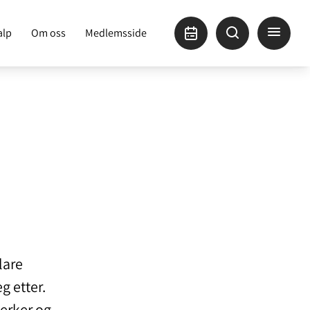
alp
Om oss
Medlemsside
lare
g etter.
merker og