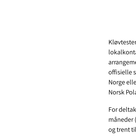
Kløvteste
lokalkonta
arrangeme
offisielle
Norge ell
Norsk Pol
For delta
måneder (f
og trent t