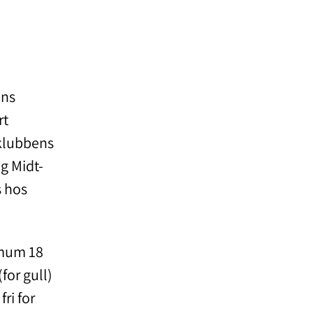
ens
rt
 klubbens
ng Midt-
s hos
imum 18
for gull)
ri for