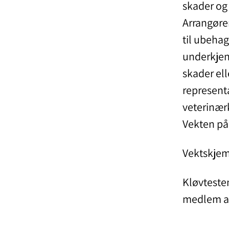
skader og 
Arrangøre
til ubehag
underkjen
skader ell
represent
veterinær
Vekten på
Vektskjem
Kløvtesten
medlem a