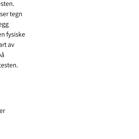
esten.
ser tegn
legg
n fysiske
art av
på
testen.
er