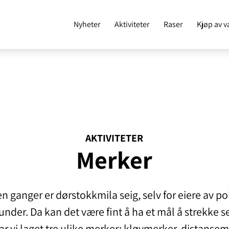
Nyheter
Aktiviteter
Raser
Kjøp av v
AKTIVITETER
Merker
n ganger er dørstokkmila seig, selv for eiere av po
nder. Da kan det være fint å ha et mål å strekke se
ar vi laget tre ulike merker; kløvmerker, distanse