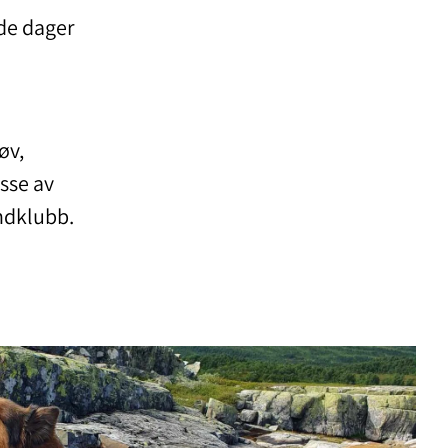
de dager
øv,
sse av
undklubb.