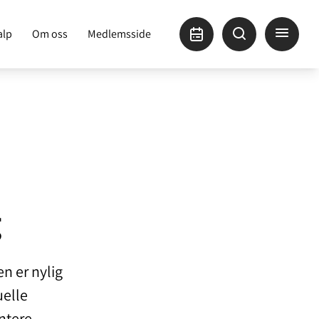
alp
Om oss
Medlemsside
g
n er nylig
uelle
entere