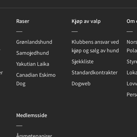
Raser
Kjøp av valp
Om 
Grønlandshund
Klubbens ansvar ved
Nor
r
kjøp og salg av hund
Pol
Samojedhund
Sjekkliste
Styr
Yakutian Laika
r
Standardkontrakter
Loka
Canadian Eskimo
Dog
Dogweb
Lov
Pers
Medlemsside
Årsmøtepapirer