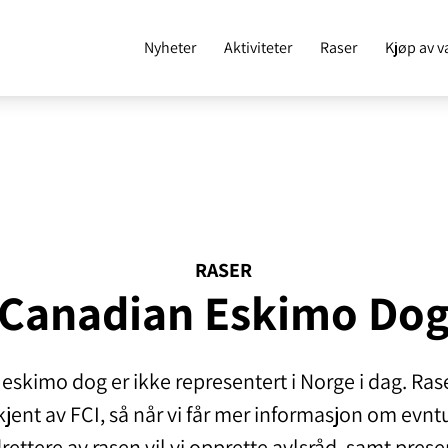
Nyheter
Aktiviteter
Raser
Kjøp av v
RASER
Canadian Eskimo Do
eskimo dog er ikke representert i Norge i dag. Rase
jent av FCI, så når vi får mer informasjon om evnt
ettere av rasen vil vi opprette avlsråd, samt pres