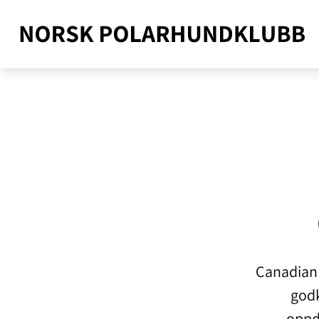
Canadian 
godk
oppdr