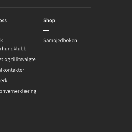
oss
Shop
sk
Samojedboken
arhundklubb
et og tillitsvalgte
lkontakter
verk
onvernerklæring