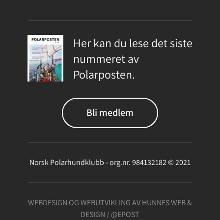
Her kan du lese det siste
nummeret av
Polarposten.
Bli medlem
Norsk Polarhundklubb - org.nr. 984132182 © 2021
WEBDESIGN OG WEBUTVIKLING AV HUNNES WEB &
DESIGN /
@EPOST