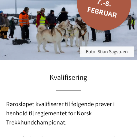
7
.-8
.
E
B
R
U
A
F
R
Foto: Stian Sagstuen
Kvalifisering
Rørosløpet kvalifiserer til følgende prøver i
henhold til reglementet for Norsk
Trekkhundchampionat: