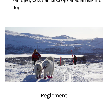
samojed, yakutian laika og canadian eskimo
dog.
Reglement