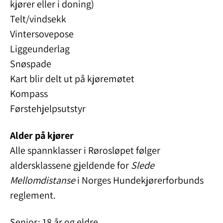
kjører eller i doning)
Telt/vindsekk
Vintersovepose
Liggeunderlag
Snøspade
Kart blir delt ut på kjøremøtet
Kompass
Førstehjelpsutstyr
Alder på kjører
Alle spannklasser i Rørosløpet følger
aldersklassene gjeldende for
Slede
Mellomdistanse
i Norges Hundekjørerforbunds
reglement.
Senior: 18 år og eldre